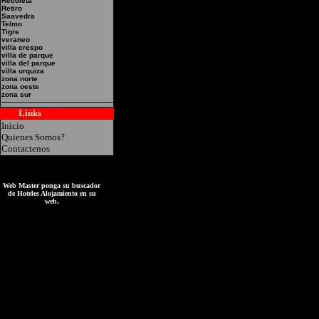
Recoleta
Retiro
Saavedra
Telmo
Tigre
veraneo
villa crespo
villa de parque
villa del parque
villa urquiza
zona norte
zona oeste
zona sur
Links
Hoteles
Inicio
Quienes Somos?
Contactenos
Web Master ponga su buscador
de Hoteles Alojamiento en su
web.