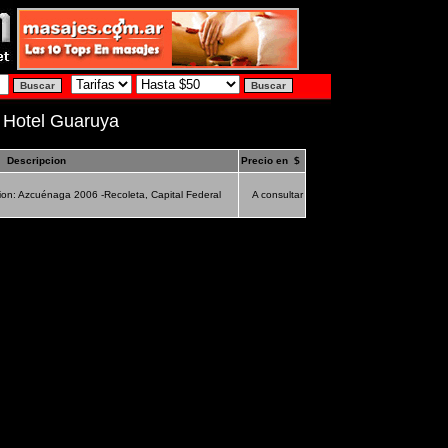
/ Hotel Guaruya
Descripcion
Precio en $
on: Azcuénaga 2006 -Recoleta, Capital Federal
A consultar