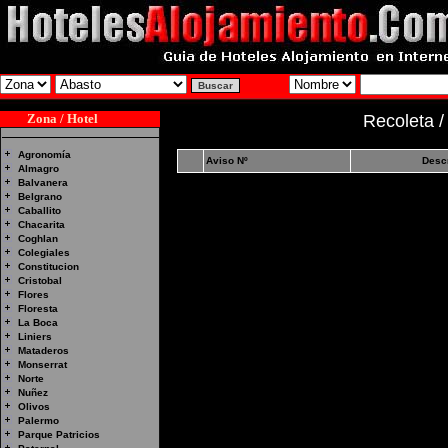
Zona / Hotel
Recoleta /
Agronomía
Aviso Nº
Desc
Almagro
Balvanera
Belgrano
Caballito
Chacarita
Coghlan
Colegiales
Constitucion
Cristobal
Flores
Floresta
La Boca
Liniers
Mataderos
Monserrat
Norte
Nuñez
Olivos
Palermo
Parque Patricios