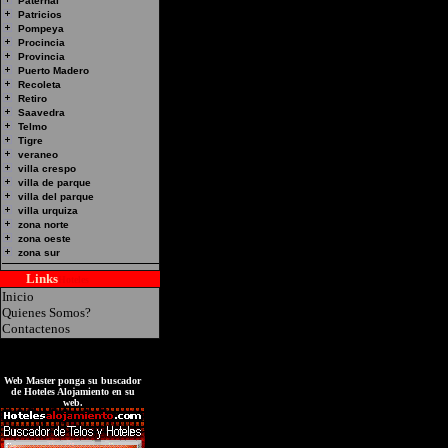
Paternal
Patricios
Pompeya
Procincia
Provincia
Puerto Madero
Recoleta
Retiro
Saavedra
Telmo
Tigre
veraneo
villa crespo
villa de parque
villa del parque
villa urquiza
zona norte
zona oeste
zona sur
Links
Hoteles
Inicio
Quienes Somos?
Contactenos
Web Master ponga su buscador
de Hoteles Alojamiento en su
web.