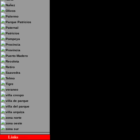
Nuñez
Olivos
Palermo
Parque Patricios
Paternal
Patricios
Pompeya
Procincia
Provincia
Puerto Madero
Recoleta
Retiro
Saavedra
Telmo
Tigre
veraneo
villa crespo
villa de parque
villa del parque
villa urquiza
zona norte
zona oeste
zona sur
Links
Hoteles