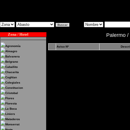
Zona / Hotel
Palermo / 
Agronomía
Aviso Nº
Descri
Almagro
Balvanera
Belgrano
Caballito
Chacarita
Coghlan
Colegiales
Constitucion
Cristobal
Flores
Floresta
La Boca
Liniers
Mataderos
Monserrat
Norte