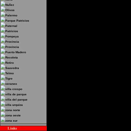
Nuñez
Olivos
Palermo
Parque Patricios
Paternal
Patricios
Pompeya
Procincia
Provincia
Puerto Madero
Recoleta
Retiro
Saavedra
Telmo
Tigre
veraneo
villa crespo
villa de parque
villa del parque
villa urquiza
zona norte
zona oeste
zona sur
Links
Hoteles