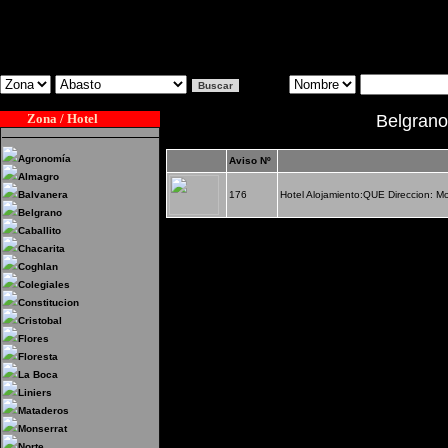
Zona / Hotel
Belgrano
Agronomía
Aviso Nº
Almagro
Balvanera
176
Hotel Alojamiento:QUE Direccion: M
Belgrano
Caballito
Chacarita
Coghlan
Colegiales
Constitucion
Cristobal
Flores
Floresta
La Boca
Liniers
Mataderos
Monserrat
Norte