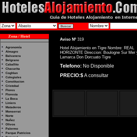
Zona / Hotel
Aviso Nº
319
Agronomía
Hotel Alojamiento en Tigre Nombre: REAL
Almagro
HORIZONTE Direccion: Boulogne Sur Mer y
Balvanera
Lamarca Don Dorcuato Tigre
Belgrano
Caballito
Telefono:
No Disponible
Chacarita
Coghlan
PRECIO:$
A consultar
Colegiales
Constitucion
Cristobal
Flores
Floresta
La Boca
Liniers
Mataderos
Monserrat
Norte
Nuñez
Olivos
Palermo
Parque Patricios