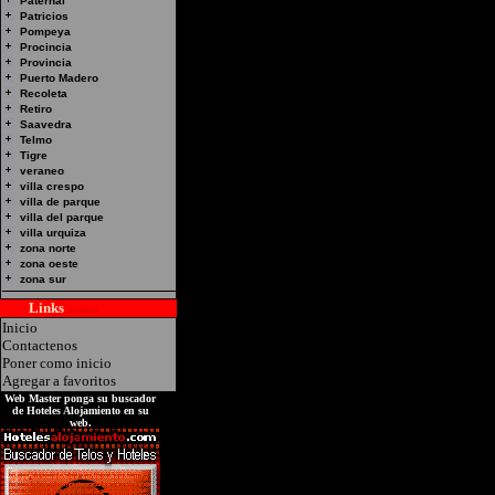
Hotel Alojamiento en 
Paternal
Patricios
HORIZONTE Direccion:
Pompeya
Procincia
Emilio Lamarca Don Do
Provincia
Puerto Madero
Recoleta
Retiro
Saavedra
Telmo
Tigre
veraneo
villa crespo
villa de parque
villa del parque
villa urquiza
zona norte
zona oeste
zona sur
Links
Hoteles
Inicio
Contactenos
Poner como inicio
Agregar a favoritos
Web Master ponga su buscador
de Hoteles Alojamiento en su
web.