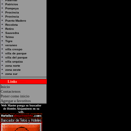
Hotel Alojamiento Prov
Paternal
Patricios
Nombre: LAS VEGAS Di
Pompeya
Procincia
12 Km. 7 - Corrientes
Provincia
Puerto Madero
Recoleta
Retiro
Saavedra
Telmo
Tigre
veraneo
villa crespo
villa de parque
villa del parque
villa urquiza
zona norte
zona oeste
zona sur
Links
Hoteles
Inicio
Contactenos
Poner como inicio
Agregar a favoritos
Web Master ponga su buscador
de Hoteles Alojamiento en su
web.