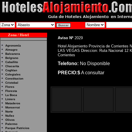
Zona / Hotel
Aviso Nº
2029
Agronomía
Hotel Alojamiento Provincia de Corrientes 
Almagro
LAS VEGAS Direccion: Ruta Nacional 12 K
Balvanera
Corrientes
Belgrano
Caballito
Telefono:
No Disponible
Chacarita
Coghlan
PRECIO:$
A consultar
Colegiales
Constitucion
Cristobal
Flores
Floresta
La Boca
Liniers
Mataderos
Monserrat
Norte
Nuñez
Olivos
Palermo
Parque Patricios